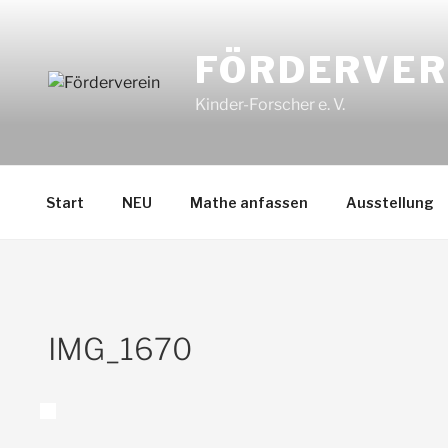
Zum
Inhalt
FÖRDERVER
springen
Kinder-Forscher e. V.
Start
NEU
Mathe anfassen
Ausstellung
IMG_1670