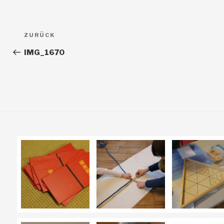
Beitragsnavigation
Vorheriger
ZURÜCK
Beitrag
IMG_1670